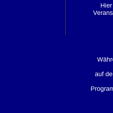
Hier
Verans
Währe
auf d
Progra