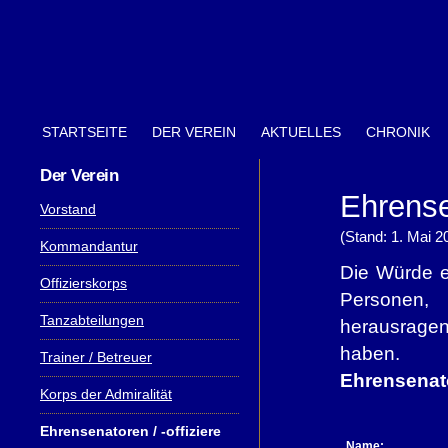
STARTSEITE
DER VEREIN
AKTUELLES
CHRONIK
Der Verein
Ehrens
Vorstand
(Stand: 1. Mai 2
Kommandantur
Die Würde e
Offizierskorps
Personen,
Tanzabteilungen
herausragen
haben.
Trainer / Betreuer
Ehrensenat
Korps der Admiralität
Ehrensenatoren / -offiziere
Name: